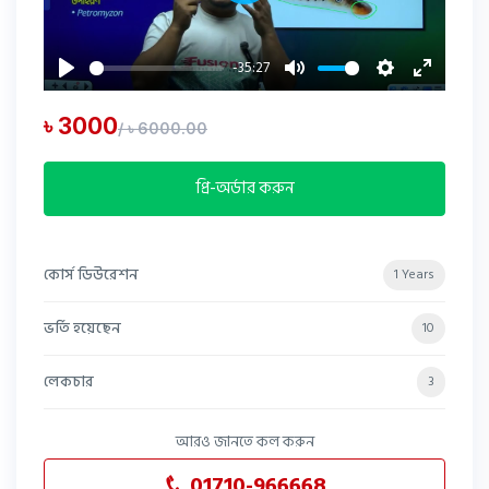
Play
-35:27
Play
Mute
Settings
Enter
fullscree
৳ 3000
/ ৳ 6000.00
প্রি-অর্ডার করুন
কোর্স ডিউরেশন
1 Years
ভর্তি হয়েছেন
10
লেকচার
3
আরও জানতে কল করুন
01710-966668