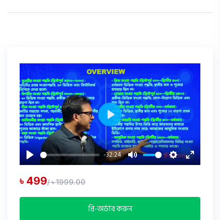
Play
-32:24
Play
Mute
Settings
Enter
fullscree
৳ 499
/ ৳ 1999.00
প্রি-অর্ডার করুন