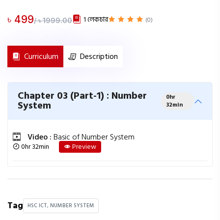
৳ 499
1 লেকচার
(0)
/ ৳ 1999.00
Curriculum
Description
Chapter 03 (Part-1) : Number
0hr
System
32min
Video :
Basic of Number System
0hr 32min
Preview
Tag
HSC ICT, NUMBER SYSTEM